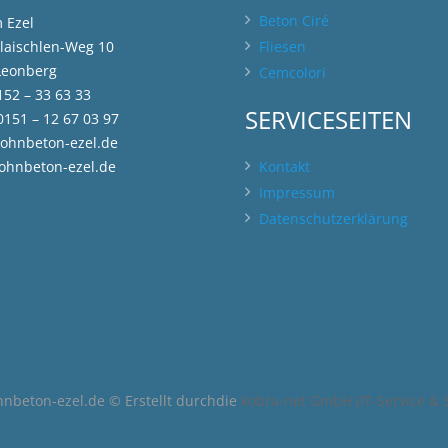
Beton Ciré
 Ezel
laischlen-Weg 10
Fliesen
Leonberg
Cemcolori
152 – 33 63 33
SERVICESEITEN
0151 – 12 67 03 97
ohnbeton-ezel.de
hnbeton-ezel.de
Kontakt
Impressum
Datenschutzerklärung
beton-ezel.de © Erstellt durchdie
kobra-net GmbH (IT-Service & S