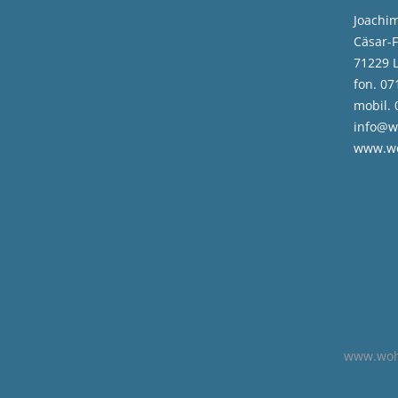
Joachim
Cäsar-F
71229 
fon. 07
mobil. 
info@w
www.wo
www.wohn